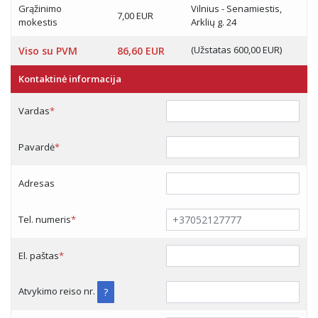
Grąžinimo
Vilnius - Senamiestis,
7,00 EUR
mokestis
Arklių g. 24
(Užstatas 600,00 EUR)
Viso su PVM
86,60 EUR
Kontaktinė informacija
Vardas
*
Pavardė
*
Adresas
Tel. numeris
*
El. paštas
*
Atvykimo reiso nr.
?