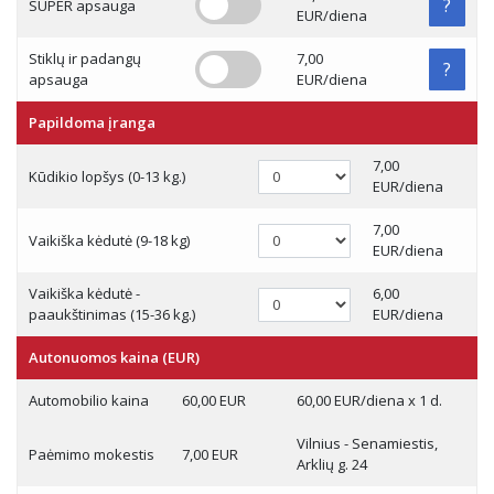
?
SUPER apsauga
EUR/diena
Stiklų ir padangų
7,00
?
apsauga
EUR/diena
Papildoma įranga
7,00
Kūdikio lopšys (0-13 kg.)
EUR/diena
7,00
Vaikiška kėdutė (9-18 kg)
EUR/diena
Vaikiška kėdutė -
6,00
paaukštinimas (15-36 kg.)
EUR/diena
Autonuomos kaina (EUR)
Automobilio kaina
60,00 EUR
60,00 EUR/diena x 1 d.
Vilnius - Senamiestis,
Paėmimo mokestis
7,00 EUR
Arklių g. 24