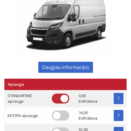
Daugiau informacijos
Apsauga
STANDARTINĖ
0,00
?
apsauga
EUR/diena
16,00
?
EKSTRA apsauga
EUR/diena
32,00