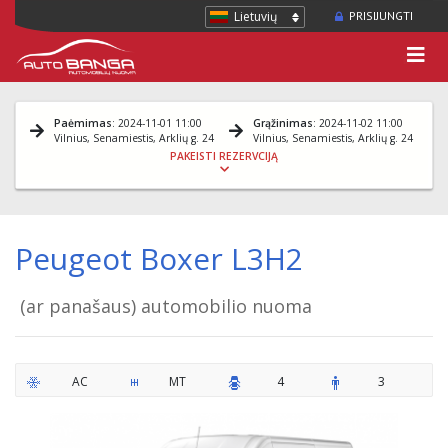
Lietuvių
PRISIJUNGTI
Paėmimas
: 2024-11-01 11:00
Grąžinimas
: 2024-11-02 11:00
Vilnius, Senamiestis, Arklių g. 24
Vilnius, Senamiestis, Arklių g. 24
PAKEISTI REZERVCIJĄ
Peugeot Boxer L3H2
(ar panašaus) automobilio nuoma
AC
MT
4
3