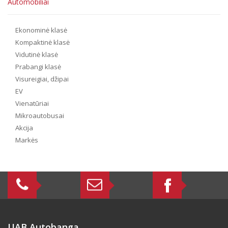
Automobiliai
Ekonominė klasė
Kompaktinė klasė
Vidutinė klasė
Prabangi klasė
Visureigiai, džipai
EV
Vienatūriai
Mikroautobusai
Akcija
Markės
UAB Autobanga