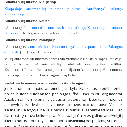
Automobilių nuoma Klaipėdoje
Klaipėdoje automobilių nuomos punktas „Autobanga“ įsikūręs
senamiestyje
.
Automobilių nuoma Kaune
„Autobanga“
automobilių nuomos biuras įsikūręs Kauno tarptautiniame
Aerouoste
(KUN), senajame keleivių terminale.
Automobilių nuoma Palangoje
„Autobangos“
automobilius išsinuomoti galite ir tarptautiniame Palangos
oro uoste
(PLQ), išvykimo terminale.
Mūsų automobilių nuomos parkas yra vienas didžiausių visoje Lietuvoje,
talpinantis net 150 automobilių. Todėl visuomet galime pasiūlyti
išsinuomoti Jums tinkamiausią automobilį ar mikroautobusą. Auto nuoma
Lietuvoje — tai ko reikia patogiai Jūsų kelionei.
Kodėl verta nuomotis automobilį iš Autobangos?
Jei ketinate nuomotis automobilį ir kyla klausimas, kodėl derėtų
rinktis būtent Autobangos paslaugas, štai Jums mūsų argumentai.
Autobanga turi vieną didžiausių autoparkų Lietuvoje, nuomos
atstovybės išsidėsčiusios visuose Lietuvos oro uostuose Vilniuje,
Kaune ir Palangoje bei Klaipėdos ir Vilniaus senamiesčiuose. Tad
tikrai patogu savo kelionę pradėti ar baigti čia. Mes galime atsižvelgti į
kliento norus ir pritaikyti automobilio atsiėmimą bei palikimą sutartoje
vietoje. Viskas dėl patogumo klientui. Nuomos ir paslaugų kainos yra