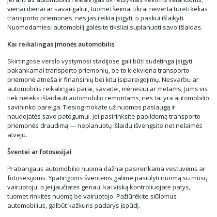
vienai dienai ar savaitgaliui, tuomet šeimai tikrai neverta turėti kelias
transporto priemones, nes jas reikia įsigyti, o paskui išlaikyti.
Nuomodamiesi automobilį galėsite tiksliai suplanuoti savo išlaidas.
Kai reikalingas įmonės automobilis
Skirtingose verslo vystymosi stadijose gali būti sudėtinga įsigyti
pakankamai transporto priemonių, be to kiekviena transporto
priemonė atneša ir finansinių bei kitų įsipareigojimų. Nesvarbu ar
automobilis reikalingas parai, savaitei, mėnesiui ar metams, Jums vis
tiek neteks išlaidauti automobilio remontams, nes tai yra automobilio
savininko pareiga. Tiesiog mokate už nuomos paslaugą ir
naudojatės savo patogumui. Jei pasirinksite papildomą transporto
priemonės draudimą — neplanuotų išlaidų išvengsite net nelaimės
atveju.
Šventei ar fotosesijai
Prabangaus automobilio nuoma dažnai pasirenkama vestuvėms ar
fotosesijoms. Ypatingoms šventėms galime pasiūlyti nuomą su mūsų
vairuotoju, o jei jaučiatės geriau, kai viską kontroliuojate patys,
tuomet rinkitės nuomą be vairuotojo. Pažiūrėkite siūlomus
automobilius, galbūt kažkuris padarys įspūdį.