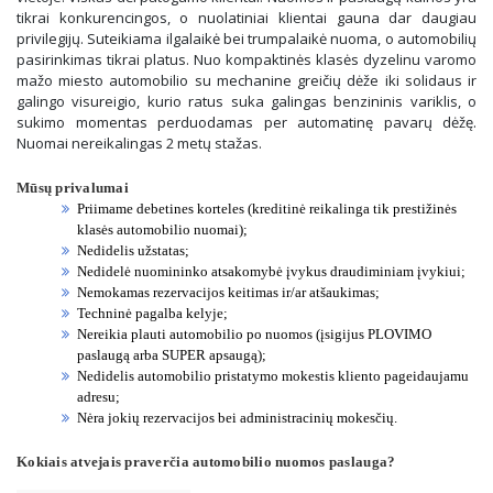
tikrai konkurencingos, o nuolatiniai klientai gauna dar daugiau
privilegijų. Suteikiama ilgalaikė bei trumpalaikė nuoma, o automobilių
pasirinkimas tikrai platus. Nuo kompaktinės klasės dyzelinu varomo
mažo miesto automobilio su mechanine greičių dėže iki solidaus ir
galingo visureigio, kurio ratus suka galingas benzininis variklis, o
sukimo momentas perduodamas per automatinę pavarų dėžę.
Nuomai nereikalingas 2 metų stažas.
Mūsų privalumai
Priimame debetines korteles (kreditinė reikalinga tik prestižinės
klasės automobilio nuomai);
Nedidelis užstatas;
Nedidelė nuomininko atsakomybė įvykus draudiminiam įvykiui;
Nemokamas rezervacijos keitimas ir/ar atšaukimas;
Techninė pagalba kelyje;
Nereikia plauti automobilio po nuomos (įsigijus PLOVIMO
paslaugą arba SUPER apsaugą);
Nedidelis automobilio pristatymo mokestis kliento pageidaujamu
adresu;
Nėra jokių rezervacijos bei administracinių mokesčių.
Kokiais atvejais praverčia automobilio nuomos paslauga?