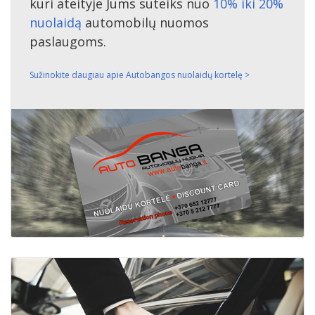
kuri ateityje Jums suteiks nuo
10% iki 20%
nuolaidą
automobilų nuomos
paslaugoms.
Sužinokite daugiau apie Autobangos nuolaidų kortelę >