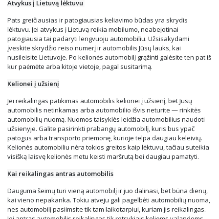
Atvykus į Lietuvą lėktuvu
Pats greičiausias ir patogiausias keliavimo būdas yra skrydis
lėktuvu. Jei atvykus į Lietuvą reikia mobilumo, neabejotinai
patogiausia tai padaryti lengvuoju automobiliu. Užsisakydami
įveskite skrydžio reiso numerį ir automobilis Jūsų lauks, kai
nusileisite Lietuvoje. Po kelionės automobilį grąžinti galėsite ten pat iš
kur paėmėte arba kitoje vietoje, pagal susitarimą.
Kelionei į užsienį
Jei reikalingas patikimas automobilis kelionei į užsienį, bet Jūsų
automobilis netinkamas arba automobilio išvis neturite — rinkitės
automobilių nuomą. Nuomos taisyklės leidžia automobilius naudoti
užsienyje. Galite pasirinkti prabangų automobilį, kuris bus ypač
patogus arba transporto priemonę, kurioje telpa daugiau keleivių.
Kelionės automobiliu nėra tokios greitos kaip lėktuvu, tačiau suteikia
visišką laisvę kelionės metu keisti maršrutą bei daugiau pamatyti.
Kai reikalingas antras automobilis
Dauguma šeimų turi vieną automobilį ir juo dalinasi, bet būna dienų,
kai vieno nepakanka. Tokiu atveju gali pagelbėti automobilių nuoma,
nes automobilį pasiimsite tik tam laikotarpiui, kuriam jis reikalingas.
Jei antras automobilis reikalingas tik retsykiais kelioms valandoms,