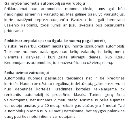
Galimybė nuomotis automobilį su vairuotoju
Priklausomai nuo automobilio nuomos tikslo, jums gali būti
naudingas asmeninis vairuotojas. Mes galime pasiūlyti vairuotojus,
kurie pasižymi reprezentuojančia išvaizda bei gali bendrauti
užsienio kalbomis, todėl Jumis ar Jūsų svečiais bus pasirūpinta
prideramai.
Rinkitės trumpalaikę arba ilgalaikę nuomą pagal poreikį
Visiškai nesvarbu, kokiam laikotarpiui norite išsinuomoti automobilį.
Teikiame nuomos paslaugas nuo kelių valandų iki kelių metų.
Vienintelis dalykas, į kurį galite atkreipti dėmesį, kuo ilgiau
išnuomojamas automobilis, tuo mažesnė kaina už vieną dieną.
Reikalavimai vairuotojui
Automobilių nuomos paslaugos teikiamos net ir be kreditinės
kortelės. Nuoma be užstato negalima, todėl užstatą galime rezervuoti
nuo debetinės kortelės. Kreditinės kortelės reikalaujame tik
renkantis automobilį iš prestižinių klasės. Turime gerų žinių
vairuotojams, neturintiems 2 metų stažo. Minimalus reikalaujamas
vairuotojo amžius yra 20 metų, reikalingas stažas yra 1 metai. Tad
automobilių nuoma nuo 18 metų neteikiama, bet sąlygos palankios
daug patirties neturintiems vairuotojams.