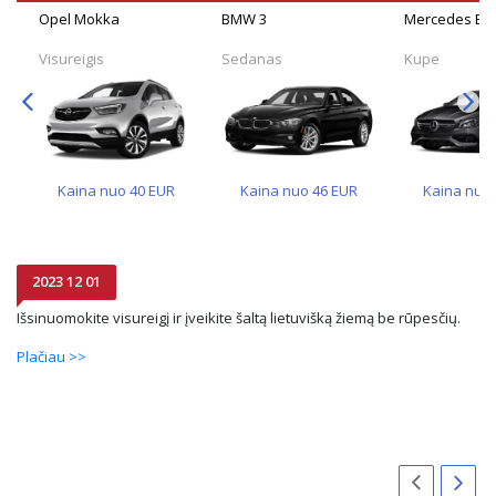
Opel Mokka
BMW 3
Mercedes Be
Visureigis
Sedanas
Kupe
Kaina nuo
40
EUR
Kaina nuo
46
EUR
Kaina nuo
2023 12 01
Išsinuomokite visureigį ir įveikite šaltą lietuvišką žiemą be rūpesčių.
Plačiau >>