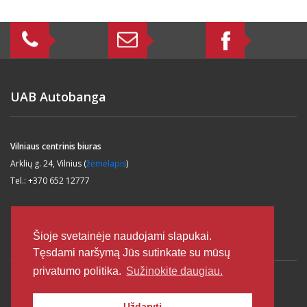
UAB Autobanga
Vilniaus centrinis biuras
Arklių g. 24, Vilnius (
žėmėlapis
)
Tel.: +370 652 12777
Šioje svetainėje naudojami slapukai.
Informacija
Tęsdami naršymą Jūs sutinkate su mūsų
privatumo politika.
Sužinokite daugiau.
Ilgalaikė nuoma
Uždaryti