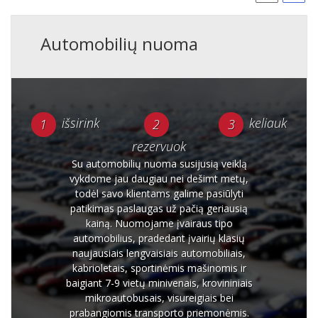
Automobilių nuoma
išsirink
keliauk
rezervuok
Su automobilių nuoma susijusią veiklą
vykdome jau daugiau nei dešimt metų,
todėl savo klientams galime pasiūlyti
patikimas paslaugas už pačią geriausią
kainą. Nuomojame įvairaus tipo
automobilius, pradedant įvairių klasių
naujausiais lengvaisiais automobiliais,
kabrioletais, sportinėmis mašinomis ir
baigiant 7-9 vietų minivenais, krovininiais
mikroautobusais, visureigiais bei
prabangiomis transporto priemonėmis.