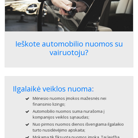
Ieškote automobilio nuomos su
vairuotoju?
Ilgalaikė veiklos nuoma
:
Mėnesio nuomos įmokos mažesnės nei
finansinio lizingo;
Automobilio nuomos suma nurašoma į
kompanijos veiklos sąnaudas;
Nuo pirmos nuomos dienos išvengiama ilgalaikio
turto nusidėvėjimo apskaita;
Mokama tik fiksuota nuomos įmoka. Tai leidžia