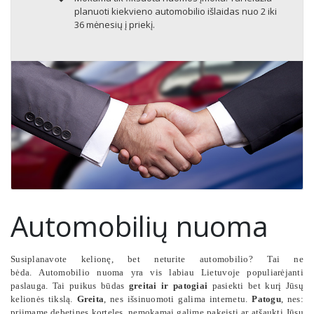
planuoti kiekvieno automobilio išlaidas nuo 2 iki
36 mėnesių į priekį.
Automobilių nuoma
Susiplanavote kelionę, bet neturite automobilio? Tai ne
bėda. Automobilio nuoma yra vis labiau Lietuvoje populiarėjanti
paslauga. Tai puikus būdas
greitai ir patogiai
pasiekti bet kurį Jūsų
kelionės tikslą.
Greita
, nes išsinuomoti galima internetu.
Patogu
, nes:
priimame debetines korteles, nemokamai galime pakeisti ar atšaukti Jūsų