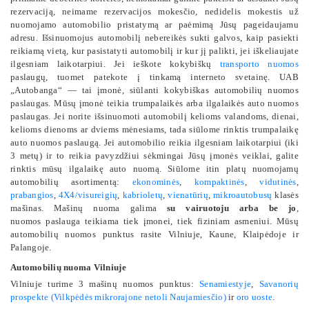
rezervaciją, neimame rezervacijos mokesčio, nedidelis mokestis už
nuomojamo automobilio pristatymą ar paėmimą Jūsų pageidaujamu
adresu. Išsinuomojus automobilį nebereikės sukti galvos, kaip pasiekti
reikiamą vietą, kur pasistatyti automobilį ir kur jį palikti, jei iškeliaujate
ilgesniam laikotarpiui. Jei ieškote kokybiškų
transporto nuomos
paslaugų, tuomet patekote į tinkamą interneto svetainę. UAB
„Autobanga“ — tai įmonė, siūlanti kokybiškas automobilių nuomos
paslaugas. Mūsų įmonė teikia trumpalaikės arba ilgalaikės auto nuomos
paslaugas. Jei norite išsinuomoti automobilį kelioms valandoms, dienai,
kelioms dienoms ar dviems mėnesiams, tada siūlome rinktis trumpalaikę
auto nuomos paslaugą. Jei automobilio reikia ilgesniam laikotarpiui (iki
3 metų) ir to reikia pavyzdžiui sėkmingai Jūsų įmonės veiklai, galite
rinktis mūsų ilgalaikę auto nuomą. Siūlome itin platų nuomojamų
automobilių asortimentą:
ekonominės
,
kompaktinės
,
vidutinės
,
prabangios
,
4X4/visureigių
,
kabrioletų
,
vienatūrių
,
mikroautobusų
klasės
mašinas. Mašinų nuoma galima
su vairuotoju
arba be jo
,
nuomos paslauga teikiama tiek įmonei, tiek fiziniam asmeniui. Mūsų
automobilių nuomos punktus rasite Vilniuje, Kaune, Klaipėdoje ir
Palangoje.
Automobilių nuoma Vilniuje
Vilniuje turime 3 mašinų nuomos punktus:
Senamiestyje
,
Savanorių
prospekte (Vilkpėdės mikrorajone netoli Naujamiesčio)
ir
oro uoste
.