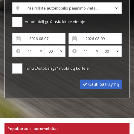
Automobilį gražinsiu kitoje vietoje
Turiu „Autobanga“ nuolaidų kortelę
Gauti pasiūlymą
Populiariausi automobiliai