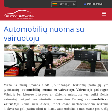
Lietuvių
PRISIJUNGTI
Automobilių nuoma su
vairuotoju
Viena iš mūsų įmonės UAB „Autobanga“ teikiamų paslaugų yra
įvairiausių
automobilių nuoma su vairuotoju
.
Vairuotojo paslaugos
Vilniuje bei kituose Lietuvos ar užsienio miestuose yra puiki išeitis
vairuotojo pažymėjimo neturintiems asmenims. Paslaugos
automobilis su
vairuotoju
kaina nėra didelė, todėl esant neatidėliotinam reikalui
kiekvienas gali pasinaudoti reikiamu automobiliu, o mes esame pasiruošę