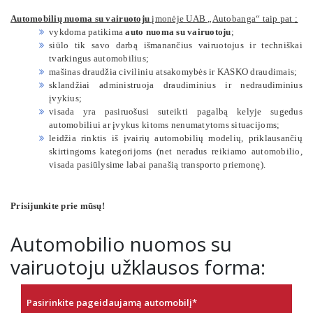
Automobilių nuoma su vairuotoju
įmonėje UAB „Autobanga“ taip pat
:
vykdoma patikima
auto nuoma su vairuotoju
;
siūlo tik savo darbą išmanančius vairuotojus ir techniškai
tvarkingus automobilius;
mašinas draudžia civiliniu atsakomybės ir KASKO draudimais;
sklandžiai administruoja draudiminius ir nedraudiminius
įvykius;
visada yra pasiruošusi suteikti pagalbą kelyje sugedus
automobiliui ar įvykus kitoms nenumatytoms situacijoms;
leidžia rinktis iš įvairių automobilių modelių, priklausančių
skirtingoms kategorijoms (net neradus reikiamo automobilio,
visada pasiūlysime labai panašią transporto priemonę).
Prisijunkite prie mūsų!
Automobilio nuomos su
vairuotoju užklausos forma:
Pasirinkite pageidaujamą automobilį
*