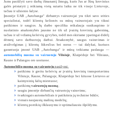
Jums pasiūlyti savo darbą išmanantį žmogų, kuris Jus ar Jūsų krovinius
galės pristatyti į reikiamą vietą sutartu laiku ne tik visoje Lietuvoje,
tačiau ir užsienio šalyse.
Įmonėje UAB „Autobanga“ dirbantys vairuotojai yra tikri savo srities
specialistai, todėl klientų kelionės su mūsų vairuotojais yra tikrai
patikimos ir saugios. Jų darbo specifika reikalauja susikaupimo ir
nuolatinio atsakomybės jausmo ne tik už įvairių krovinių gabenimą,
tačiau ir už vežamų keleivių gyvybes, todėl mes skiriame ypatingai didelį
dėmesį savo darbuotojų darbui. Atsakomybė, saugus vairavimas ir
atsižvelgimas į klientų lūkesčius bei norus — tai dalykai, kuriuos
garantuoja įmonė UAB „Autobanga“ ir mūsų teikiama paslauga
—
automobilių nuoma su vairuotoju
Vilniuje
, Klaipėdoje bei Vilniaus,
Kauno ir Palangos oro uostuose.
Automobilių nuoma su vairuotoju
pasižymi:
patikimu ir greitu keleivių ar įvairių krovinių transportavimu
Vilniuje, Kaune, Palangoje, Klaipėdoje bei kituose Lietuvos ar
kaimyninių šalių miestuose;
patikimų
vairuotojų nuomą
;
saugiu įmonėje dirbančių vairuotojų vairavimu;
tvarkingais automobiliais ir patikrinta jų technine būkle;
vienais naujausių mašinų modelių;
klientų poreikių išklausymu ir optimaliausiu išpildymu.