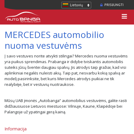
Lietuvių
PRISIJUNGTI
MERCEDES automobilio
nuoma vestuvėms
Į savo vestuves norite atvykti stilingai? Mercedes nuoma vestuvėms
yra puikus sprendimas. Prabanga ir didybe tviskantis automobilis
suteiks jūsų šventei daugiau spalvų. Jis atrodys taip gražiai, kad visi
aplinkiniai negalės nuleisti akių. Taip pat, nesvarbu kokią spalvą ar
modelį pasirinksite, bet kuris Mercedes atrodys puikiai ne tik
realybėje, bet ir vestuvių nuotraukose.
Mūsų UAB įmonės „Autobanga“ automobilius vestuvėms, galite rasti
didžiausiuose Lietuvos miestuose: Vilniuje, Kaune, Klaipėdoje bei
Palangoje už ypatingai gerą kainą.
Informacija