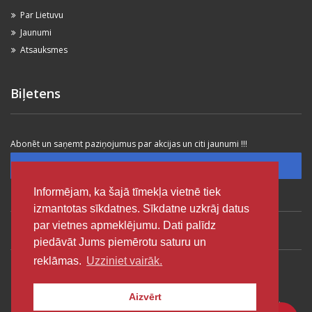
Par Lietuvu
Jaunumi
Atsauksmes
Biļetens
Abonēt un saņemt paziņojumus par akcijas un citi jaunumi !!!
Subscribe
Informējam, ka šajā tīmekļa vietnē tiek
izmantotas sīkdatnes. Sīkdatne uzkrāj datus
par vietnes apmeklējumu. Dati palīdz
VIĻŅAS VECPILSĒTA
VIĻŅAS SAVANORIU PR.
VIĻŅAS LIDOSTA
piedāvāt Jums piemērotu saturu un
reklāmas.
Uzziniet vairāk.
KAUNAS LIDOSTA
KLAIPEDA VECPILSĒTA
PALANGA LIDOSTA
Aizvērt
© 2003-2023 Autobanga auto noma - Visas tiesības aizsargātas.