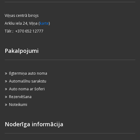
Viļņas centrā birojs
Arkliu iela 24, Viļņa (
karte
)
Tālr.: +370 652 12777
Pakalpojumi
Ilgtermiņa auto noma
Automašīnu sarakstu
Auto noma ar šoferi
Rezervēšana
Noteikumi
Noderīga informācija