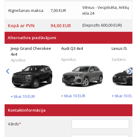
Vilnius - Vecpilsēta, Arklių
Atgriešanas maksa
7,00 EUR
iela 24
(Depozīts 600,00 EUR)
Kopā ar PVN
94,00 EUR
Alternatīvie piedāvājumi
Jeep Grand Cherokee
Audi Q3 4x4
Lexus IS
4x4
Apvidus
Sedans
Apvidus
+ tikai
10
EUR
+ tikai
10
EUR
+ tikai
10
EUR
Kontaktinformācija
Vārds
*