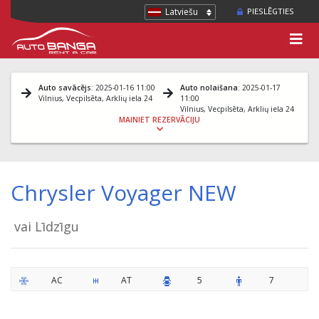
Latviešu
PIESLĒGTIES
Auto savācējs
: 2025-01-16 11:00
Auto nolaišana
: 2025-01-17
Vilnius, Vecpilsēta, Arklių iela 24
11:00
Vilnius, Vecpilsēta, Arklių iela 24
MAINIET REZERVĀCIJU
Chrysler Voyager NEW
vai Līdzīgu
AC
AT
5
7