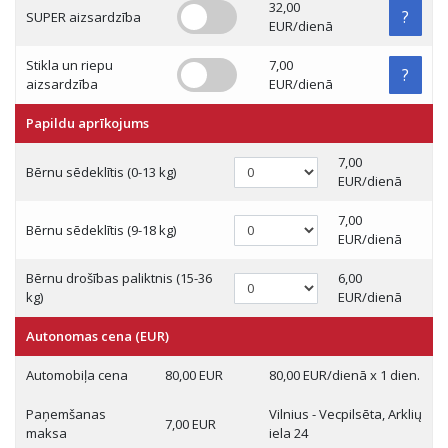
32,00
?
SUPER aizsardzība
EUR/dienā
Stikla un riepu
7,00
?
aizsardzība
EUR/dienā
Papildu aprīkojums
7,00
Bērnu sēdeklītis (0-13 kg)
EUR/dienā
7,00
Bērnu sēdeklītis (9-18 kg)
EUR/dienā
Bērnu drošības paliktnis (15-36
6,00
kg)
EUR/dienā
Autonomas cena (EUR)
Automobiļa cena
80,00 EUR
80,00 EUR/dienā x 1 dien.
Paņemšanas
Vilnius - Vecpilsēta, Arklių
7,00 EUR
maksa
iela 24