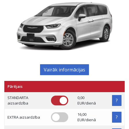
Vairāk informācijas
Pārējais
STANDARTA
0,00
?
aizsardzība
EUR/dienā
16,00
?
EXTRA aizsardzība
EUR/dienā