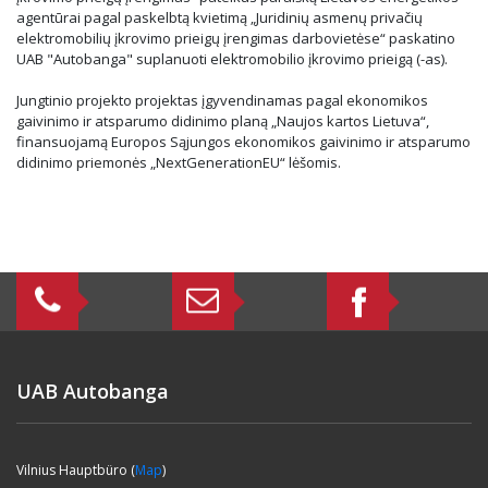
agentūrai pagal paskelbtą kvietimą „Juridinių asmenų privačių
elektromobilių įkrovimo prieigų įrengimas darbovietėse“ paskatino
UAB "Autobanga" suplanuoti elektromobilio įkrovimo prieigą (-as).
Jungtinio projekto projektas įgyvendinamas pagal ekonomikos
gaivinimo ir atsparumo didinimo planą „Naujos kartos Lietuva“,
finansuojamą Europos Sąjungos ekonomikos gaivinimo ir atsparumo
didinimo priemonės „NextGenerationEU“ lėšomis.
UAB Autobanga
Vilnius Hauptbüro (
Map
)