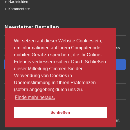
Nachrichten
Kommentare
Newsletter Bestellen
Wir setzen auf dieser Website Cookies ein,
um Informationen auf Ihrem Computer oder
Abonnieren Sie unseren Newsletter und Sie erfahren vor allen anderen
mobilen Gerät zu speichern, die Ihr Online-
über Neuigkeiten und Aktionen !!!
Erlebnis verbessern sollen. Durch Schließen
Anmelden
dieser Mitteilung stimmen Sie der
Verwendung von Cookies in
Übereinstimmung mit Ihren Präferenzen
(sofern angegeben) durch uns zu.
VILNIUS ALDSTADT
VILNIUS FLUGHAFEN
KLAIPEDA ALDSTADT
Finde mehr heraus.
PALANGA FLUGHAFEN
Schließen
© 2003-2023 Autobanga Autovermietung - Alle Rechte vorbehalten.