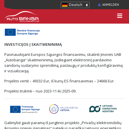
Deutsch
ANMELDEN
INVESTICIJOS Į SKAITMENINIMĄ
Pasinaudojant Europos Sąjungos finansavimu, skatinti įmonės UAB
„Autobanga“ skaitmeninimą, įsidiegiant elektroninį pardavimo
sandorių sudarymo sprendimą, paslaugų ir produktų konfigūravimą
ir vizualizaciją.
Projekto vertė – 49332 Eur, iš kurių ES finansavimas – 24666 Eur.
Projekto trukmė – nuo 2023-11 iki 2025-09.
Galimybė gauti paramą iš jungtinio projekto „Privačių elektromobilių
įkrovimo prieigų įrengimas“ pateikus paraišką Lietuvos energetikos