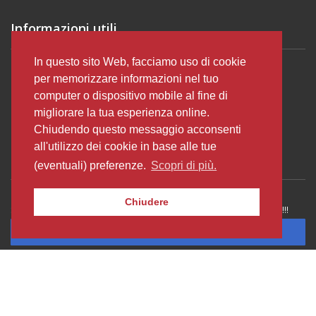
Informazioni utili
In questo sito Web, facciamo uso di cookie
per memorizzare informazioni nel tuo
A proposito di Lituania
computer o dispositivo mobile al fine di
Notizie
migliorare la tua esperienza online.
Commenti
Chiudendo questo messaggio acconsenti
all'utilizzo dei cookie in base alle tue
Notiziario
(eventuali) preferenze.
Scopri di più.
Chiudere
Subscribe to receive Email alerts about promotions and other news !!!
Iscriviti
CITTÀ VECCHIA VILNIUS
LA STRADA SAVANORIU VILNIUS