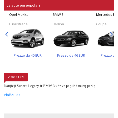
Le auto più popolari
Opel Mokka
BMW 3
Mercedes Be
Fuoristrada
Berlina
Coupé
Prezzo da
40
EUR
Prezzo da
46
EUR
Prezzo da
2018 11 01
Naujieji Subaru Legacy ir BMW 3 xdrive papildė mūsų parką.
Plačiau >>