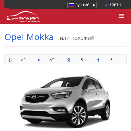
Русский
ВОЙТИ
Opel Mokka
или похожий
AC
AT
5
5