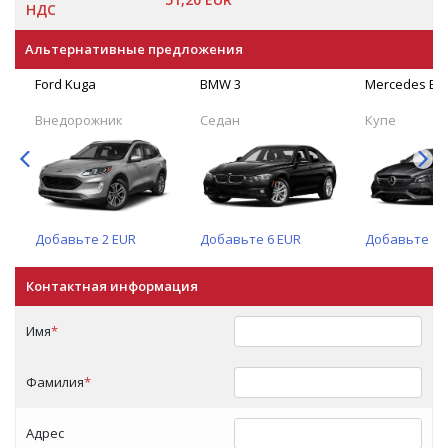
НДС
Альтернативные предложения
Ford Kuga
BMW 3
Mercedes Be
Внедорожник
Седан
Купе
Добавьте
2
EUR
Добавьте
6
EUR
Добавьте
6
Контактная информация
Имя
*
Фамилия
*
Адрес