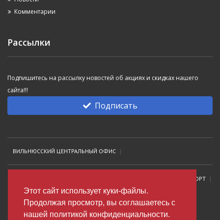
Комментарии
Рассылки
Подпишитесь на рассылку новостей об акциях и скидках нашего
сайта!!!
Подписать
ВИЛЬНЮССКИЙ ЦЕНТРАЛЬНЫЙ ОФИС
ВИЛЬНЮССКИЙ ОФИС НА ПР. SAVANORIU
ВИЛЬНЮССКИЙ АЭРОПОРТ
Этот сайт использует куки-файлы.
Продолжая просмoтр, вы соглашаетесь с
КАУНАССКИЙ АЕРОПОРТ
КЛАЙПЕДСКИЙ ОФИС
нашей политикой конфиденциальности.