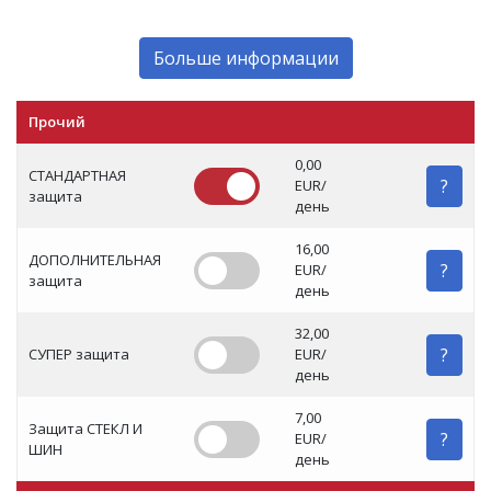
Больше информации
Прочий
0,00
СТАНДАРТНАЯ
?
EUR/
защита
день
16,00
ДОПОЛНИТЕЛЬНАЯ
?
EUR/
защита
день
32,00
?
СУПЕР защита
EUR/
день
7,00
Защита СТЕКЛ И
?
EUR/
ШИН
день