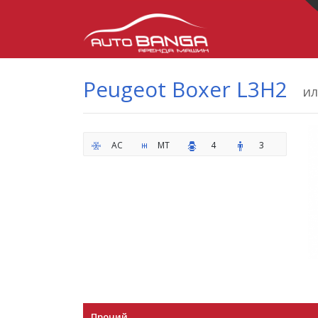
Peugeot Boxer L3H2
ил
AC
MT
4
3
Прочий