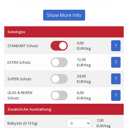
Show More Info
Sonstiges
0,00
?
STANDART Schutz
EUR/tag
12,00
?
EXTRA Schutz
EUR/tag
24,00
?
SUPER Schutz
EUR/tag
GLAS & REIFEN
6,00
?
Schutz
EUR/tag
Zusätzliche Ausstattung
7,00
Babysitz (0-13 kg)
EUR/tag