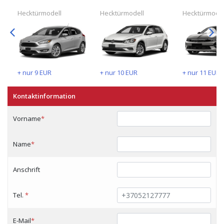
Hecktürmodell
Hecktürmodell
Hecktürmodel
+ nur
9
EUR
+ nur
10
EUR
+ nur
11
EUR
Kontaktinformation
Vorname
*
Name
*
Anschrift
Tel.
*
E-Mail
*